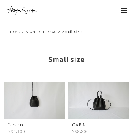
HOME
STANDARD BAGS
Small size
Small size
Levan
CABA
¥34,100
¥58,300