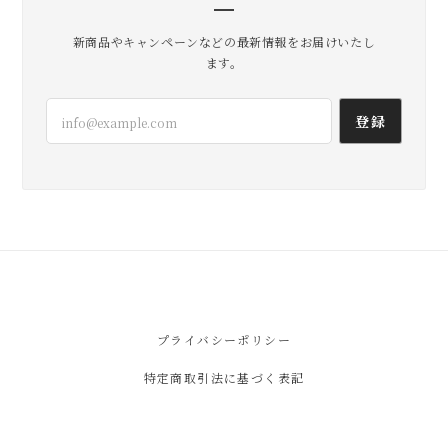
2026/07/20
新商品やキャンペーンなどの最新情報をお届けいたし
届きました！ ありがとうございました😊
ます。
無事到着よかったです。 いろいろ使
登録
い方試してみてくださいね！ たくさ
ん活躍してくれますように。 こちら
こそありがとうございました😊
lil
2026/07/17
とても気に入りました‼︎ コーデのアクセントにも
プライバシーポリシー
なるし 小さい割に使い勝手が良さそう◯ なによ
りかわいい♡ 保存袋の巾着も素敵です！ ありが
特定商取引法に基づく表記
とうございました＾＾