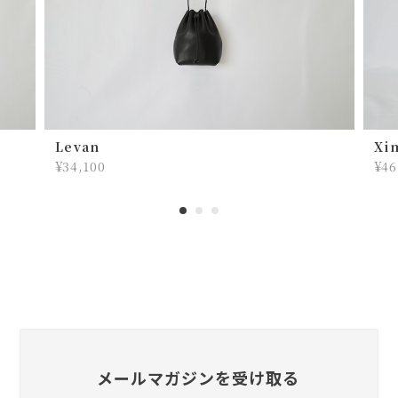
お財布、そして今回こちらを購入させていただき
ました！ キーケースでしっくりくるものがずっと
見つからず、今回こちらに出逢って、これだ！！
って思いました。 実際に届いたら可愛いとカッコ
イイが混ざっていて、 最高でした！使っていって
味が出てくるのも楽しみです！
そんな流れだったのですね〜！ いろ
Levan
Xi
んなお客さんたちの声を聞いている
¥34,100
¥46
うちに僕の中でアイディアが蓄積して
いき完成したと思います💡 なのでキ
ーケースとしてしっくりきてくれて
嬉しいです。 かっこよさとかわいい
のバランスをいつも考えているので
そう感じてもらえて嬉しいです！ 今
年の夏も、その先も活躍してくれま
すように。
メールマガジンを受け取る
lil