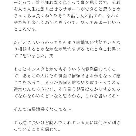
ーンって、計り知れなくね？って事を思うので、それ
を人の人生に創り出せるサポートができると思うとめ
ちゃくちゃ良くね？&そこの話し人と話すの、なんか
やたらと楽しくね？と思うので、やってみよーという
ところです。
だけどこういうのってあんまり面識無い状態でいきな
り相談するとかなかなか恐怖すぎるよなと今これ書い
てて思いました。笑
もっとインスタとかでもそういう内容発信しまくっ
て、あぁこの人はその側面で信頼できるかもなって感
じてもらって、そっから個人的なやり取り〜ってのが
通常なんだろうけど、そう言う発信ばっかりするのっ
てなかなかめんどいなと思うから、これを書いてる〜
そんで結局話長くなってる〜
でも逆に長いけど読んでくれている人には何かが刺さ
っていることを信じて。