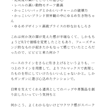
・レベルの高い動物モチーフ最高
・かっこいいバッグとかわいいチャームの破壊力
・かっこいいブランド世界観の中にゆるめ生き物ちゃ
ん
・ゆるめデザイン×高級プライスの妙なおもしろさ
これは何か次の扉が見えた感が半端なくて、しかもち
ょうど8/1で価格を変更したこともあり、フェーズチェ
ンジ的なものが起きたかもなって感じていたところだ
ったので、ビビビと来た何か？
ベースのラインをさらに引き上げるというよりも、一
つ上のラインを用意して、よりフルマックスで表現し
たものを形にしていけたらいいんじゃないかと。しか
もガンガンに遊び心込めたテンションで。
日常を支えてくれる道具としてのバッグや革製品を創
り出したいっていう気持ちと
何かこう、よくわからないけどワクワク感がスパーク