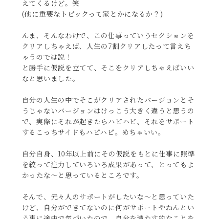
えてくるけど。笑
(他に重要なトピックって家とかになるか？)
んま、そんなわけで、この仕事っていうセクションを
クリアしちゃえば、人生の7割クリアしたって言えち
ゃうのでは説！
と勝手に仮説を立てて、そこをクリアしちゃえばいい
なと思いました。
自分の人生の中でそこがクリアされたバージョンとそ
うじゃないバージョンはけっこう大きく違うと思うの
で、実際にそれが起きたらハピハピ、それをサポート
するこっちサイドもハピハピ。めちゃいい。
自分自身、10年以上前にその仮説をもとに仕事に照準
を絞って注力していろいろ成果があって、とってもよ
かったな〜と思っているところです。
そんで、元々人のサポートがしたいな〜と思っていた
けど、自分ができてないのに何がサポートやねんとい
う事に途中で気づいたので、自分を満たす的なことを