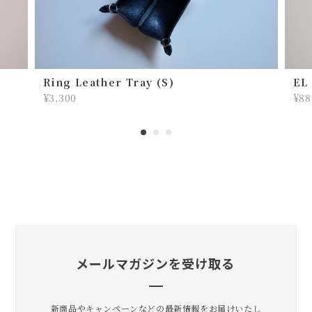
って思いました。 実際に届いたら可愛いとカッコ
イイが混ざっていて、 最高でした！使っていって
味が出てくるのも楽しみです！
そんな流れだったのですね〜！ いろ
Ring Leather Tray (S)
EL
んなお客さんたちの声を聞いている
¥3,300
¥88
うちに僕の中でアイディアが蓄積して
いき完成したと思います💡 なのでキ
ーケースとしてしっくりきてくれて
嬉しいです。 かっこよさとかわいい
のバランスをいつも考えているので
そう感じてもらえて嬉しいです！ 今
年の夏も、その先も活躍してくれま
すように。
メールマガジンを受け取る
lil
2026/07/20
新商品やキャンペーンなどの最新情報をお届けいたし