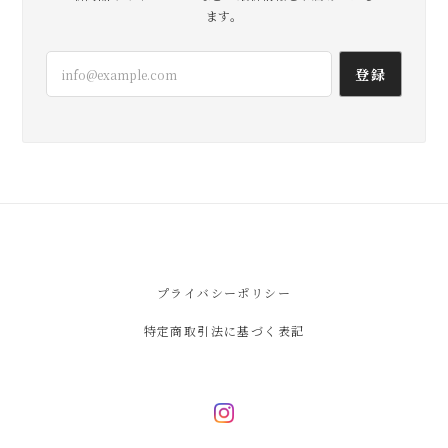
届きました！ ありがとうございました😊
ます。
無事到着よかったです。 いろいろ使
登録
い方試してみてくださいね！ たくさ
ん活躍してくれますように。 こちら
こそありがとうございました😊
lil
2026/07/17
とても気に入りました‼︎ コーデのアクセントにも
プライバシーポリシー
なるし 小さい割に使い勝手が良さそう◯ なによ
りかわいい♡ 保存袋の巾着も素敵です！ ありが
特定商取引法に基づく表記
とうございました＾＾
嬉しいレビューありがとうございま
す。 理屈抜きにかわいい！と気持ち
が上がる乗って大事だなとあらため