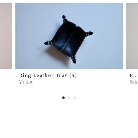
lil
2026/07/22
初めては手帳カバーを購入させていただき、次に
お財布、そして今回こちらを購入させていただき
ました！ キーケースでしっくりくるものがずっと
見つからず、今回こちらに出逢って、これだ！！
って思いました。 実際に届いたら可愛いとカッコ
イイが混ざっていて、 最高でした！使っていって
味が出てくるのも楽しみです！
そんな流れだったのですね〜！ いろ
Ring Leather Tray (S)
EL
んなお客さんたちの声を聞いている
¥3,300
¥88
うちに僕の中でアイディアが蓄積して
いき完成したと思います💡 なのでキ
ーケースとしてしっくりきてくれて
嬉しいです。 かっこよさとかわいい
のバランスをいつも考えているので
そう感じてもらえて嬉しいです！ 今
年の夏も、その先も活躍してくれま
すように。