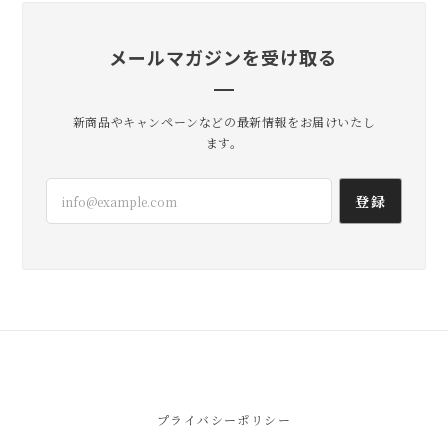
メールマガジンを受け取る
lil
2026/07/20
新商品やキャンペーンなどの最新情報をお届けいたし
届きました！ ありがとうございました😊
ます。
無事到着よかったです。 いろいろ使
登録
い方試してみてくださいね！ たくさ
ん活躍してくれますように。 こちら
こそありがとうございました😊
lil
2026/07/17
とても気に入りました‼︎ コーデのアクセントにも
プライバシーポリシー
なるし 小さい割に使い勝手が良さそう◯ なによ