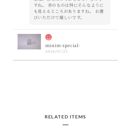
すね。 赤のものは特にそんなように
も見えるところがありますね。 お選
びいただけて嬉しいです。
minim-special-
2026/07/25
コンパクトかつデザインの良いレザー財布を探し
ていたので購入しました。届いた実物は思ってい
た以上にカッコ良いお品でした！
よかったです☺️ 活躍してくれますよ
うに！ ペイントと革の経年変化もお
楽しみ下さいませ。
RELATED ITEMS