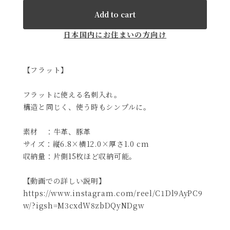
Add to cart
日本国内にお住まいの方向け
【フラット】
フラットに使える名刺入れ。
構造と同じく、使う時もシンプルに。
素材 ：牛革、豚革
サイズ：縦6.8×横12.0×厚さ1.0 cm
収納量：片側15枚ほど収納可能。
【動画での詳しい説明】
https://www.instagram.com/reel/C1Dl9AyPC9
w/?igsh=M3cxdW8zbDQyNDgw