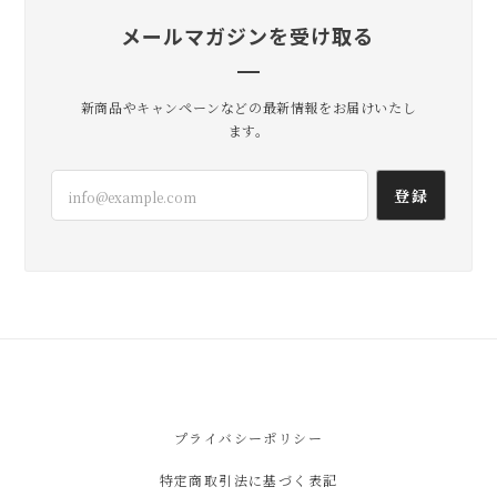
メールマガジンを受け取る
lil
2026/07/20
新商品やキャンペーンなどの最新情報をお届けいたし
届きました！ ありがとうございました😊
ます。
無事到着よかったです。 いろいろ使
登録
い方試してみてくださいね！ たくさ
ん活躍してくれますように。 こちら
こそありがとうございました😊
lil
2026/07/17
とても気に入りました‼︎ コーデのアクセントにも
プライバシーポリシー
なるし 小さい割に使い勝手が良さそう◯ なによ
りかわいい♡ 保存袋の巾着も素敵です！ ありが
特定商取引法に基づく表記
とうございました＾＾