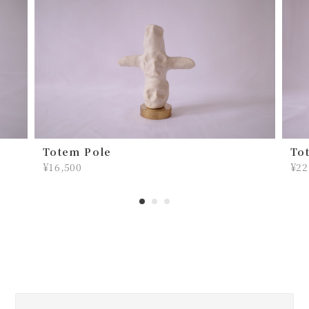
初めては手帳カバーを購入させていただき、次に
お財布、そして今回こちらを購入させていただき
ました！ キーケースでしっくりくるものがずっと
見つからず、今回こちらに出逢って、これだ！！
って思いました。 実際に届いたら可愛いとカッコ
イイが混ざっていて、 最高でした！使っていって
味が出てくるのも楽しみです！
そんな流れだったのですね〜！ いろ
Totem Pole
To
んなお客さんたちの声を聞いている
¥16,500
¥22
うちに僕の中でアイディアが蓄積して
いき完成したと思います💡 なのでキ
ーケースとしてしっくりきてくれて
嬉しいです。 かっこよさとかわいい
のバランスをいつも考えているので
そう感じてもらえて嬉しいです！ 今
年の夏も、その先も活躍してくれま
すように。