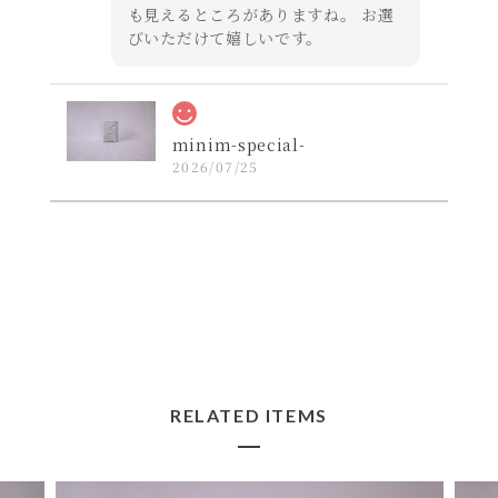
も見えるところがありますね。 お選
びいただけて嬉しいです。
minim-special-
2026/07/25
コンパクトかつデザインの良いレザー財布を探し
ていたので購入しました。届いた実物は思ってい
た以上にカッコ良いお品でした！
よかったです☺️ 活躍してくれますよ
うに！ ペイントと革の経年変化もお
楽しみ下さいませ。
RELATED ITEMS
lil
2026/07/22