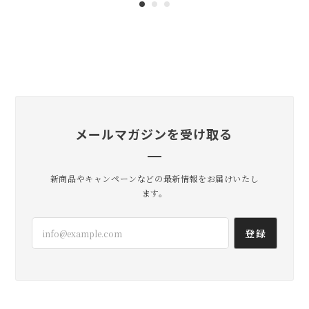
ーケースとしてしっくりきてくれて
嬉しいです。 かっこよさとかわいい
のバランスをいつも考えているので
そう感じてもらえて嬉しいです！ 今
年の夏も、その先も活躍してくれま
すように。
メールマガジンを受け取る
lil
2026/07/20
新商品やキャンペーンなどの最新情報をお届けいたし
届きました！ ありがとうございました😊
ます。
無事到着よかったです。 いろいろ使
登録
い方試してみてくださいね！ たくさ
ん活躍してくれますように。 こちら
こそありがとうございました😊