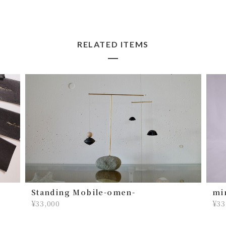
うに！ ペイントと革の経年変化もお
楽しみ下さいませ。
RELATED ITEMS
lil
2026/07/22
初めては手帳カバーを購入させていただき、次に
お財布、そして今回こちらを購入させていただき
ました！ キーケースでしっくりくるものがずっと
見つからず、今回こちらに出逢って、これだ！！
って思いました。 実際に届いたら可愛いとカッコ
イイが混ざっていて、 最高でした！使っていって
味が出てくるのも楽しみです！
そんな流れだったのですね〜！ いろ
Standing Mobile-omen-
mi
んなお客さんたちの声を聞いている
¥33,000
¥33
うちに僕の中でアイディアが蓄積して
いき完成したと思います💡 なのでキ