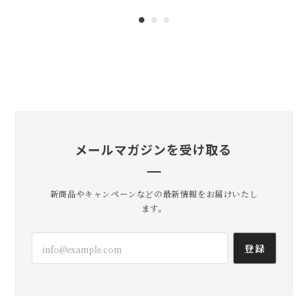
いき完成したと思います💡 なのでキ
ーケースとしてしっくりきてくれて
嬉しいです。 かっこよさとかわいい
のバランスをいつも考えているので
そう感じてもらえて嬉しいです！ 今
年の夏も、その先も活躍してくれま
すように。
メールマガジンを受け取る
lil
2026/07/20
新商品やキャンペーンなどの最新情報をお届けいたし
届きました！ ありがとうございました😊
ます。
無事到着よかったです。 いろいろ使
登録
い方試してみてくださいね！ たくさ
ん活躍してくれますように。 こちら
こそありがとうございました😊