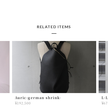
よかったです☺️ 活躍してくれますよ
うに！ ペイントと革の経年変化もお
楽しみ下さいませ。
RELATED ITEMS
lil
2026/07/22
初めては手帳カバーを購入させていただき、次に
お財布、そして今回こちらを購入させていただき
ました！ キーケースでしっくりくるものがずっと
見つからず、今回こちらに出逢って、これだ！！
って思いました。 実際に届いたら可愛いとカッコ
イイが混ざっていて、 最高でした！使っていって
味が出てくるのも楽しみです！
そんな流れだったのですね〜！ いろ
Auric-german shrink-
L-
んなお客さんたちの声を聞いている
¥192,500
¥67
うちに僕の中でアイディアが蓄積して