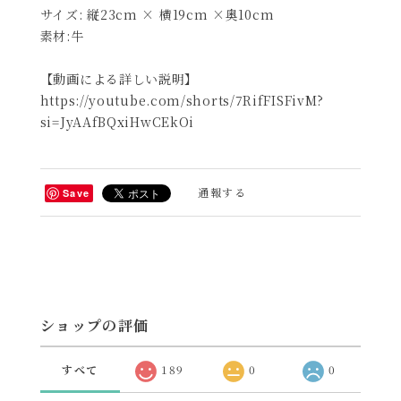
【エル-レバン】
定番のLevanのエッセンスを受け継ぎつつ、サイズを
大きくしたモデル。
サイズの変更に伴ってより多くの荷物を入れることを
想定して、丈夫さと肩の負担を軽減するためのストラ
ップデザインにも特徴あり。
サイズ感の目安は、ペットボトルを持ち運べるショル
ダーバッグ。
サイズ: 縦23cm × 横19cm ×奥10cm
素材:牛
【動画による詳しい説明】
https://youtube.com/shorts/7RifFISFivM?
si=JyAAfBQxiHwCEkOi