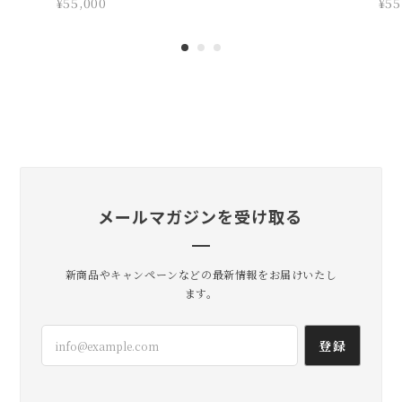
lil
2026/07/22
初めては手帳カバーを購入させていただき、次に
お財布、そして今回こちらを購入させていただき
ました！ キーケースでしっくりくるものがずっと
見つからず、今回こちらに出逢って、これだ！！
って思いました。 実際に届いたら可愛いとカッコ
イイが混ざっていて、 最高でした！使っていって
味が出てくるのも楽しみです！
そんな流れだったのですね〜！ いろ
TOMMIM
M
んなお客さんたちの声を聞いている
¥55,000
¥55
うちに僕の中でアイディアが蓄積して
いき完成したと思います💡 なのでキ
ーケースとしてしっくりきてくれて
嬉しいです。 かっこよさとかわいい
のバランスをいつも考えているので
そう感じてもらえて嬉しいです！ 今
年の夏も、その先も活躍してくれま