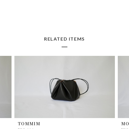
埴輪、あらためておもしろいもので
すね。 赤のものは特にそんなように
も見えるところがありますね。 お選
びいただけて嬉しいです。
minim-special-
2026/07/25
コンパクトかつデザインの良いレザー財布を探し
ていたので購入しました。届いた実物は思ってい
た以上にカッコ良いお品でした！
よかったです☺️ 活躍してくれますよ
うに！ ペイントと革の経年変化もお
楽しみ下さいませ。
RELATED ITEMS